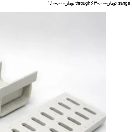
range: تومان۶۳۰.۰۰۰ through تومان۱.۱۰۰.۰۰۰