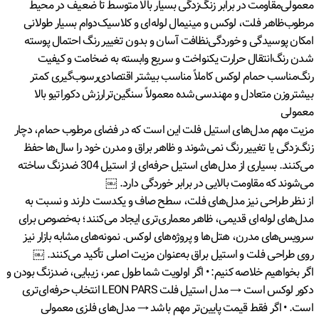
معمولی
مقاومت در برابر زنگ‌زدگی بسیار بالا متوسط تا ضعیف در محیط
مرطوب
ظاهر فلت، لوکس و مینیمال لوله‌ای و کلاسیک
دوام بسیار طولانی
امکان پوسیدگی و خوردگی
نظافت آسان و بدون تغییر رنگ احتمال پوسته
شدن رنگ
انتقال حرارت یکنواخت و سریع وابسته به ضخامت و کیفیت
رنگ
مناسب حمام لوکس کاملاً مناسب بیشتر اقتصادی
رسوب‌گیری کمتر
بیشتر
وزن متعادل و مهندسی‌شده معمولاً سنگین‌تر
ارزش دکوراتیو بالا
معمولی
مزیت مهم مدل‌های استیل فلت این است که در فضای مرطوب حمام، دچار
زنگ‌زدگی یا تغییر رنگ نمی‌شوند و ظاهر براق و مدرن خود را سال‌ها حفظ
می‌کنند. بسیاری از مدل‌های استیل حرفه‌ای از استیل 304 ضدزنگ ساخته
می‌شوند که مقاومت بالایی در برابر خوردگی دارد. ￼
از نظر طراحی نیز مدل‌های فلت، سطح صاف و یکدست دارند و نسبت به
مدل‌های لوله‌ای قدیمی، ظاهر معماری‌تری ایجاد می‌کنند؛ به‌خصوص برای
سرویس‌های مدرن، هتل‌ها و پروژه‌های لوکس. نمونه‌های مشابه بازار نیز
روی طراحی فلت و استیل براق به‌عنوان مزیت اصلی تأکید می‌کنند. ￼
اگر بخواهیم خلاصه کنیم:
• اگر اولویت شما طول عمر، زیبایی، ضدزنگ بودن و
دکور لوکس است → مدل استیل فلت LEON PARS انتخاب حرفه‌ای‌تری
است.
• اگر فقط قیمت پایین‌تر مهم باشد → مدل‌های فلزی معمولی