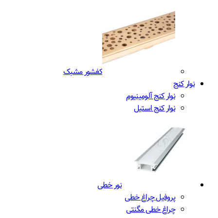
کفشور مشبک
نوار کنج
نوار کنج آلومینیوم
نوار کنج استیل
نور خطی
پروفیل چراغ خطی
چراغ خطی مگنتی